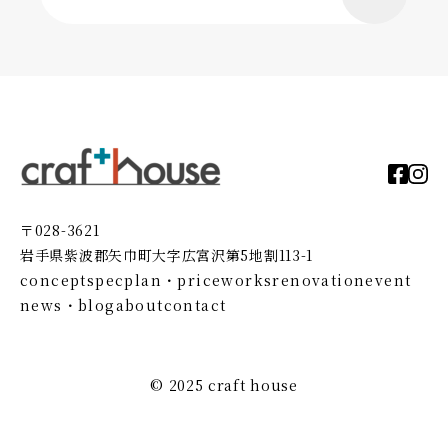
〒028-3621
岩手県紫波郡矢巾町大字広宮沢第5地割113-1
concept
spec
plan・price
works
renovation
event
news・blog
about
contact
© 2025 craft house