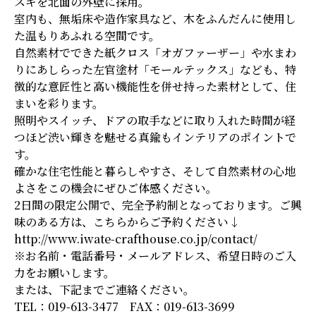
スギを北面の外壁に採用。
室内も、無垢床や造作家具など、木をふんだんに使用し
た温もりあふれる空間です。
自然素材でできた紙クロス「オガファーザー」や水まわ
りにあしらった左官塗材「モールテックス」なども、特
徴的な意匠性と高い機能性を併せ持った素材として、住
まいを彩ります。
照明やスイッチ、ドアの取手などに取り入れた時間が経
つほど渋い輝きを魅せる真鍮もインテリアのポイントで
す。
確かな住宅性能と暮らしやすさ、そして自然素材の心地
よさをこの機会にぜひご体感ください。
2日間の限定公開で、完全予約制となっております。ご興
味のある方は、こちらからご予約ください↓
http://www.iwate-crafthouse.co.jp/contact/
※お名前・電話番号・メールアドレス、希望日時のご入
力をお願いします。
または、下記までご連絡ください。
TEL：
019-613-3477
FAX：019-613-3699