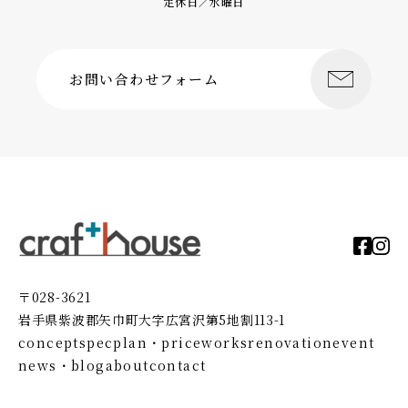
定休日／水曜日
お問い合わせフォーム
〒028-3621
岩手県紫波郡矢巾町大字広宮沢第5地割113-1
concept
spec
plan・price
works
renovation
event
news・blog
about
contact