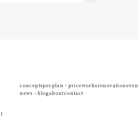
concept
spec
plan・price
works
renovation
even
news・blog
about
contact
1