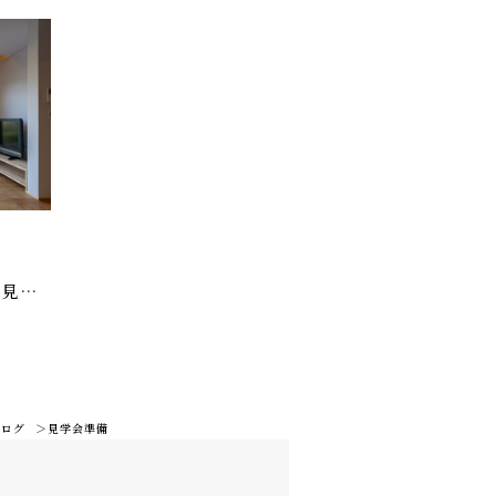
「見え
ブログ
見学会準備