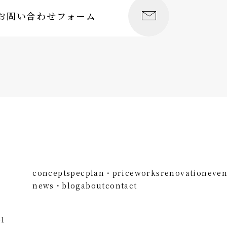
お問い合わせフォーム
concept
spec
plan・price
works
renovation
even
news・blog
about
contact
1