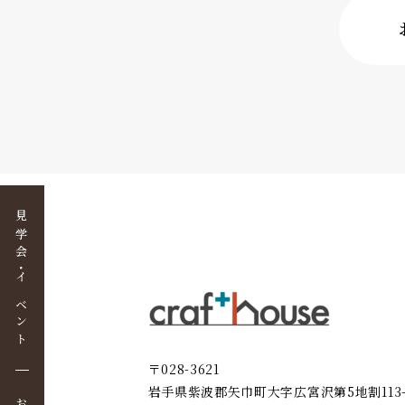
見学会・イベント
〒028-3621
岩手県紫波郡矢巾町大字広宮沢第5地割113-