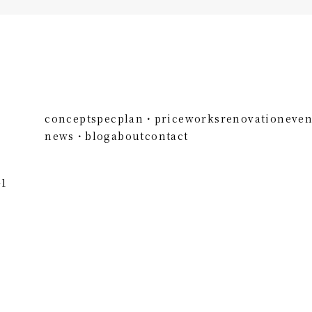
concept
spec
plan・price
works
renovation
even
news・blog
about
contact
1