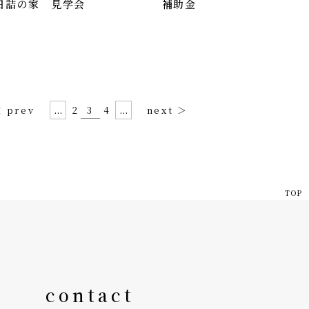
日詰の家 見学会
補助金
...
2
3
4
...
 prev
next ＞
TOP
contact