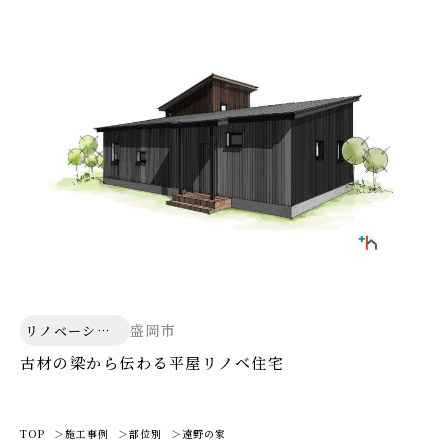
盛岡市
リノベーショ
ン
古材の梁から伝わる平屋リノベ住宅
TOP
施工事例
部位別
遠野の家