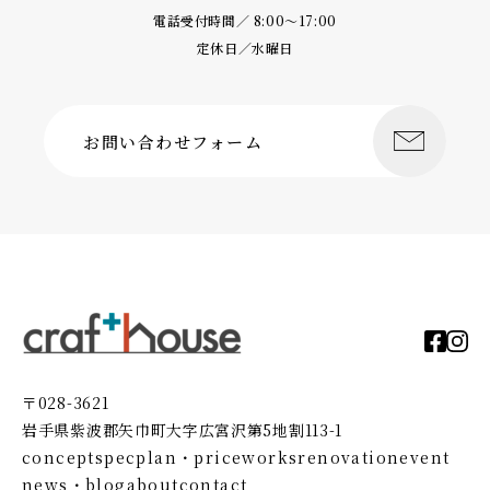
電話受付時間／ 8:00〜17:00
定休日／水曜日
お問い合わせフォーム
〒028-3621
岩手県紫波郡矢巾町大字広宮沢第5地割113-1
concept
spec
plan・price
works
renovation
event
news・blog
about
contact