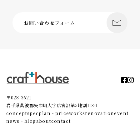
お問い合わせフォーム
〒028-3621
岩手県紫波郡矢巾町大字広宮沢第5地割113-1
concept
spec
plan・price
works
renovation
event
news・blog
about
contact