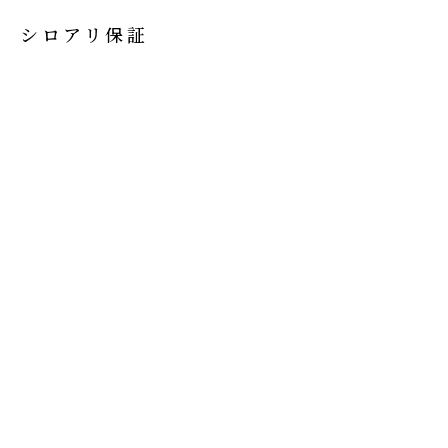
シロアリ保証
シロアリは、木材の柔らかい部分だけを食べ固いところを残し
ます。その影響で木材に空洞ができ、家の柱が下がったり、床
が歪んだりするなど、住まいの安全を脅かすことになります。
もし建物にシロアリが発生した場合は、補償制度を用いて対応
いたします。